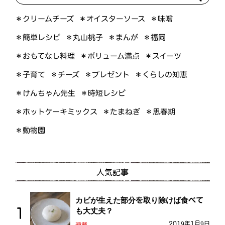
＊オイスターソース
＊クリームチーズ
＊味噌
＊簡単レシピ
＊丸山桃子
＊まんが
＊福岡
＊おもてなし料理
＊ボリューム満点
＊スイーツ
＊くらしの知恵
＊プレゼント
＊子育て
＊チーズ
＊けんちゃん先生
＊時短レシピ
＊ホットケーキミックス
＊たまねぎ
＊思春期
＊動物園
人気記事
カビが生えた部分を取り除けば食べて
も大丈夫？
2019年1月9日
連載