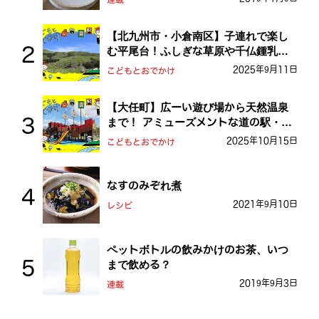
【北九州市・小倉南区】子連れで楽し
む平尾台！ふしぎな草原や千仏鍾乳洞
を探検しよう！
2025年9月11日
こどもとおでかけ
【大任町】広ーい遊び場から天然温泉
まで！ アミューズメントな道の駅・お
おとう桜街道
2025年10月15日
こどもとおでかけ
なすのみぞれ煮
2021年9月10日
レシピ
ペットボトルの飲みかけのお茶、いつ
まで飲める？
2019年9月3日
連載