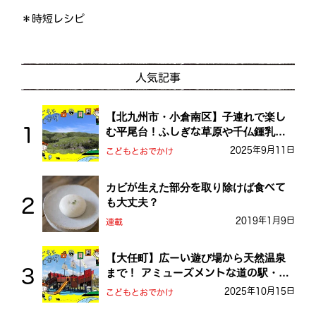
＊時短レシピ
人気記事
【北九州市・小倉南区】子連れで楽し
む平尾台！ふしぎな草原や千仏鍾乳洞
を探検しよう！
2025年9月11日
こどもとおでかけ
カビが生えた部分を取り除けば食べて
も大丈夫？
2019年1月9日
連載
【大任町】広ーい遊び場から天然温泉
まで！ アミューズメントな道の駅・お
おとう桜街道
2025年10月15日
こどもとおでかけ