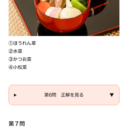
①ほうれん草
②水菜
③かつお菜
④小松菜
第6問 正解を見る
▼
第７問