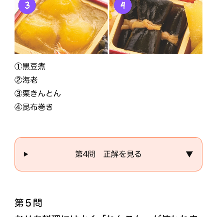
①黒豆煮
②海老
③栗きんとん
④昆布巻き
第4問 正解を見る
▼
第５問