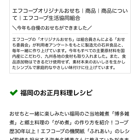
エフコープオリジナルおせち｜商品｜商品につい
て｜エフコープ生活協同組合
＼今年も自慢のおせちができました／
エフコープの「オリジナルおせち」は組合員さんによる「おせ
ち委員会」が利用者アンケートをもとに製造元の石井食品と、
毎年一緒に作り上げています。今年もすべての主要原材料を国
内産にこだわり、九州各地の食材も取り入れました。また、食
品添加物はできるだけ使用せず、素材本来のおいしさを生かし
たシンプルで家庭的なやさしい味付けに仕上げています。
福岡のお正月料理レシピ
おせちと一緒に楽しみたい福岡のご当地雑煮「博多雑
煮」と郷土料理の「がめ煮」の作り方を紹介！コープ
歴30年以上！エフコープの機関紙「ふれあい」のレシ
ピ監修も担当する海老名博美さんに教えていただきま