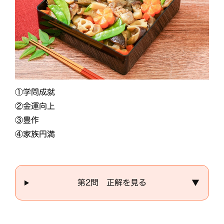
①学問成就
②金運向上
③豊作
④家族円満
第2問 正解を見る
▼