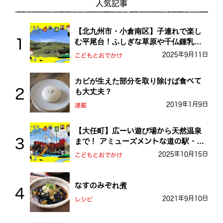
人気記事
【北九州市・小倉南区】子連れで楽し
む平尾台！ふしぎな草原や千仏鍾乳洞
を探検しよう！
2025年9月11日
こどもとおでかけ
カビが生えた部分を取り除けば食べて
も大丈夫？
2019年1月9日
連載
【大任町】広ーい遊び場から天然温泉
まで！ アミューズメントな道の駅・お
おとう桜街道
2025年10月15日
こどもとおでかけ
なすのみぞれ煮
2021年9月10日
レシピ