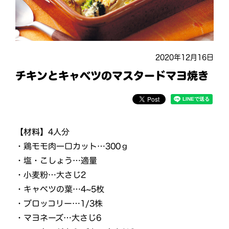
2020年12月16日
チキンとキャベツのマスタードマヨ焼き
【材料】
4人分
・鶏モモ肉一口カット…300ｇ
・塩・こしょう…適量
・小麦粉…大さじ2
・キャベツの葉…4~5枚
・ブロッコリー…1/3株
・マヨネーズ…大さじ6