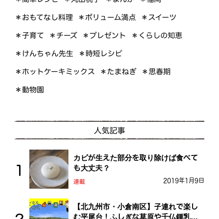
＊おもてなし料理
＊ボリューム満点
＊スイーツ
＊くらしの知恵
＊プレゼント
＊子育て
＊チーズ
＊けんちゃん先生
＊時短レシピ
＊ホットケーキミックス
＊たまねぎ
＊思春期
＊動物園
人気記事
カビが生えた部分を取り除けば食べて
も大丈夫？
2019年1月9日
連載
【北九州市・小倉南区】子連れで楽し
む平尾台！ふしぎな草原や千仏鍾乳洞