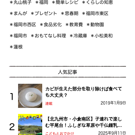
＊くらしの知恵
＊簡単レシピ
＊丸山桃子
＊福岡
＊プレゼント
＊福岡市東区
＊まんが
＊思春期
＊福岡市西区
＊食品劣化
＊教育費
＊動物園
＊おもてなし料理
＊小松美和
＊福岡市
＊冷蔵庫
＊蓮根
人気記事
カビが生えた部分を取り除けば食べて
も大丈夫？
2019年1月9日
連載
【北九州市・小倉南区】子連れで楽し
む平尾台！ふしぎな草原や千仏鍾乳洞
を探検しよう！
2025年9月11日
こどもとおでかけ