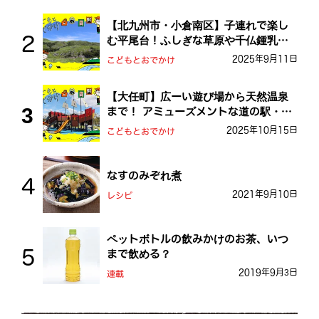
【北九州市・小倉南区】子連れで楽し
む平尾台！ふしぎな草原や千仏鍾乳洞
を探検しよう！
2025年9月11日
こどもとおでかけ
【大任町】広ーい遊び場から天然温泉
まで！ アミューズメントな道の駅・お
おとう桜街道
2025年10月15日
こどもとおでかけ
なすのみぞれ煮
2021年9月10日
レシピ
ペットボトルの飲みかけのお茶、いつ
まで飲める？
2019年9月3日
連載