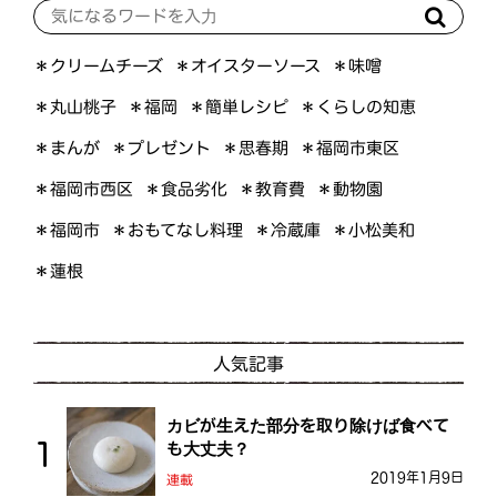
＊オイスターソース
＊クリームチーズ
＊味噌
＊くらしの知恵
＊簡単レシピ
＊丸山桃子
＊福岡
＊プレゼント
＊福岡市東区
＊まんが
＊思春期
＊福岡市西区
＊食品劣化
＊教育費
＊動物園
＊おもてなし料理
＊小松美和
＊福岡市
＊冷蔵庫
＊蓮根
人気記事
カビが生えた部分を取り除けば食べて
も大丈夫？
2019年1月9日
連載