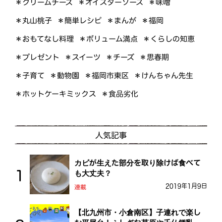
＊オイスターソース
＊クリームチーズ
＊味噌
＊簡単レシピ
＊丸山桃子
＊まんが
＊福岡
＊おもてなし料理
＊ボリューム満点
＊くらしの知恵
＊プレゼント
＊スイーツ
＊チーズ
＊思春期
＊けんちゃん先生
＊福岡市東区
＊子育て
＊動物園
＊ホットケーキミックス
＊食品劣化
人気記事
カビが生えた部分を取り除けば食べて
も大丈夫？
2019年1月9日
連載
【北九州市・小倉南区】子連れで楽し