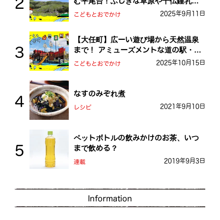
む平尾台！ふしぎな草原や千仏鍾乳洞
を探検しよう！
2025年9月11日
こどもとおでかけ
【大任町】広ーい遊び場から天然温泉
まで！ アミューズメントな道の駅・お
おとう桜街道
2025年10月15日
こどもとおでかけ
なすのみぞれ煮
2021年9月10日
レシピ
ペットボトルの飲みかけのお茶、いつ
まで飲める？
2019年9月3日
連載
Information