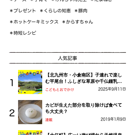
＊くらしの知恵
＊プレゼント
＊豚肉
＊ホットケーキミックス
＊からすちゃん
＊時短レシピ
人気記事
【北九州市・小倉南区】子連れで楽し
む平尾台！ふしぎな草原や千仏鍾乳洞
を探検しよう！
2025年9月11日
こどもとおでかけ
カビが生えた部分を取り除けば食べて
も大丈夫？
2019年1月9日
連載