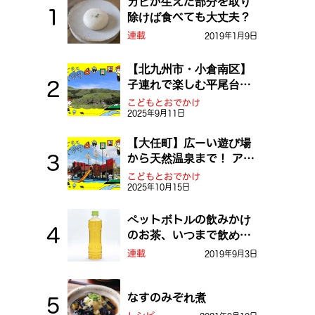
カビが生えた部分を取り
除けば食べても大丈夫？
連載
2019年1月9日
【北九州市・小倉南区】
子連れで楽しむ平尾台！
ふしぎな草原や千仏鍾乳
こどもとおでかけ
2025年9月11日
洞を探検しよう！
【大任町】広ーい遊び場
から天然温泉まで！ アミ
ューズメントな道の駅・
こどもとおでかけ
2025年10月15日
おおとう桜街道
ペットボトルの飲みかけ
のお茶、いつまで飲め
る？
連載
2019年9月3日
なすのみぞれ煮