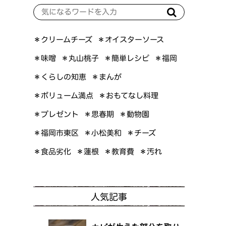
＊オイスターソース
＊クリームチーズ
＊簡単レシピ
＊丸山桃子
＊味噌
＊福岡
＊くらしの知恵
＊まんが
＊ボリューム満点
＊おもてなし料理
＊プレゼント
＊思春期
＊動物園
＊福岡市東区
＊小松美和
＊チーズ
＊食品劣化
＊教育費
＊蓮根
＊汚れ
人気記事