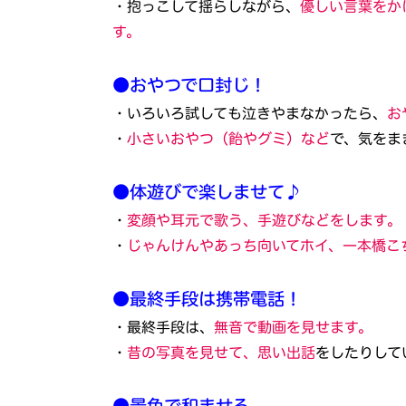
・抱っこして揺らしながら、
優しい言葉をか
す。
●おやつで口封じ！
・いろいろ試しても泣きやまなかったら、
お
・
小さいおやつ（飴やグミ）など
で、気をま
●体遊びで楽しませて♪
・
変顔や耳元で歌う、手遊びなどをします。
・
じゃんけんやあっち向いてホイ、一本橋こ
●最終手段は携帯電話！
・最終手段は、
無音で動画を見せます。
・
昔の写真を見せて、思い出話
をしたりして
●景色で和ませる