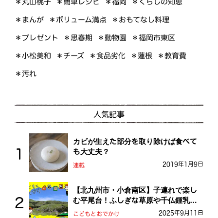
＊くらしの知恵
＊簡単レシピ
＊丸山桃子
＊福岡
＊ボリューム満点
＊おもてなし料理
＊まんが
＊プレゼント
＊福岡市東区
＊思春期
＊動物園
＊小松美和
＊食品劣化
＊教育費
＊チーズ
＊蓮根
＊汚れ
人気記事
カビが生えた部分を取り除けば食べて
も大丈夫？
2019年1月9日
連載
【北九州市・小倉南区】子連れで楽し
む平尾台！ふしぎな草原や千仏鍾乳洞
を探検しよう！
2025年9月11日
こどもとおでかけ