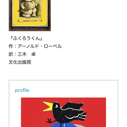
『ふくろうくん』
作：アーノルド・ローベル
訳：三木 卓
文化出版局
profile