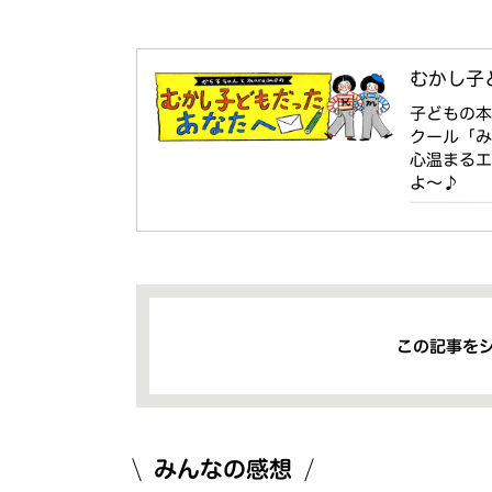
むかし子ど
子どもの
クール「
心温まるエ
よ〜♪
この記事を
みんなの感想