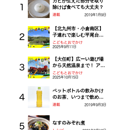
カビが生えた部分を取り
除けば食べても大丈夫？
連載
2019年1月9日
【北九州市・小倉南区】
子連れで楽しむ平尾台！
ふしぎな草原や千仏鍾乳
こどもとおでかけ
2025年9月11日
洞を探検しよう！
【大任町】広ーい遊び場
から天然温泉まで！ アミ
ューズメントな道の駅・
こどもとおでかけ
2025年10月15日
おおとう桜街道
ペットボトルの飲みかけ
のお茶、いつまで飲め
る？
連載
2019年9月3日
なすのみぞれ煮