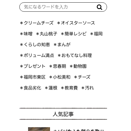
＊オイスターソース
＊クリームチーズ
＊簡単レシピ
＊丸山桃子
＊味噌
＊福岡
＊くらしの知恵
＊まんが
＊ボリューム満点
＊おもてなし料理
＊プレゼント
＊思春期
＊動物園
＊福岡市東区
＊小松美和
＊チーズ
＊食品劣化
＊教育費
＊蓮根
＊汚れ
人気記事