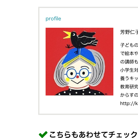
profile
芳野仁
子ども
で絵本
の講師
小学生
養うキ
教育研
からす
http://
こちらもあわせてチェック