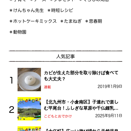
＊けんちゃん先生
＊時短レシピ
＊ホットケーキミックス
＊たまねぎ
＊思春期
＊動物園
人気記事
カビが生えた部分を取り除けば食べて
も大丈夫？
2019年1月9日
連載
【北九州市・小倉南区】子連れで楽し
む平尾台！ふしぎな草原や千仏鍾乳洞
を探検しよう！
2025年9月11日
こどもとおでかけ