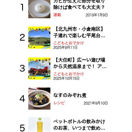
カビが生えた部分を取り
除けば食べても大丈夫？
連載
2019年1月9日
【北九州市・小倉南区】
子連れで楽しむ平尾台！
ふしぎな草原や千仏鍾乳
こどもとおでかけ
2025年9月11日
洞を探検しよう！
【大任町】広ーい遊び場
から天然温泉まで！ アミ
ューズメントな道の駅・
こどもとおでかけ
2025年10月15日
おおとう桜街道
なすのみぞれ煮
レシピ
2021年9月10日
ペットボトルの飲みかけ
のお茶、いつまで飲め