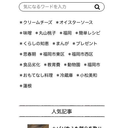
＊オイスターソース
＊クリームチーズ
＊簡単レシピ
＊丸山桃子
＊味噌
＊福岡
＊くらしの知恵
＊プレゼント
＊まんが
＊福岡市東区
＊福岡市西区
＊思春期
＊食品劣化
＊教育費
＊動物園
＊福岡市
＊おもてなし料理
＊小松美和
＊冷蔵庫
＊蓮根
人気記事