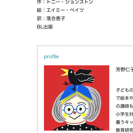
作：トニー・ジョンストン
絵：エイミー・ベイツ
訳：落合恵子
BL出版
profile
芳野仁
子ども
で絵本
の講師
小学生
養うキ
教育研