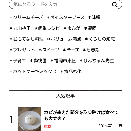
＊オイスターソース
＊クリームチーズ
＊味噌
＊簡単レシピ
＊丸山桃子
＊まんが
＊福岡
＊おもてなし料理
＊ボリューム満点
＊くらしの知恵
＊プレゼント
＊スイーツ
＊思春期
＊チーズ
＊けんちゃん先生
＊福岡市東区
＊子育て
＊動物園
＊ホットケーキミックス
＊食品劣化
人気記事
カビが生えた部分を取り除けば食べて
も大丈夫？
2019年1月9日
連載