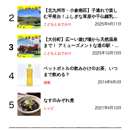
【北九州市・小倉南区】子連れで楽し
む平尾台！ふしぎな草原や千仏鍾乳洞
を探検しよう！
2025年9月11日
こどもとおでかけ
【大任町】広ーい遊び場から天然温泉
まで！ アミューズメントな道の駅・お
おとう桜街道
2025年10月15日
こどもとおでかけ
ペットボトルの飲みかけのお茶、いつ
まで飲める？
2019年9月3日
連載
なすのみぞれ煮
2021年9月10日
レシピ