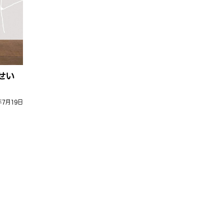
せい
年7月19日