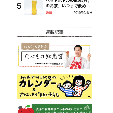
ペットボトルの飲みかけ
のお茶、いつまで飲め
る？
連載
2019年9月3日
連載記事