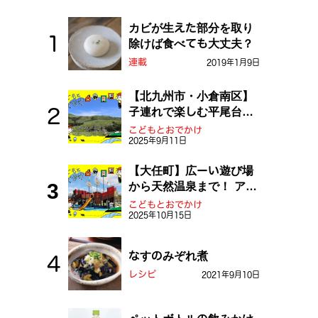
カビが生えた部分を取り
除けば食べても大丈夫？
連載
2019年1月9日
【北九州市・小倉南区】
子連れで楽しむ平尾台！
ふしぎな草原や千仏鍾乳
こどもとおでかけ
2025年9月11日
洞を探検しよう！
【大任町】広ーい遊び場
から天然温泉まで！ アミ
ューズメントな道の駅・
こどもとおでかけ
2025年10月15日
おおとう桜街道
なすのみぞれ煮
レシピ
2021年9月10日