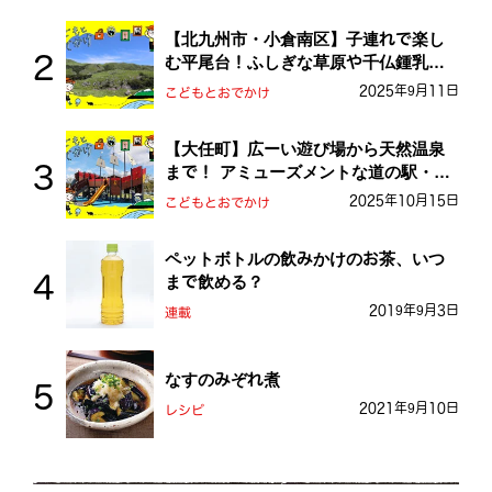
【北九州市・小倉南区】子連れで楽し
む平尾台！ふしぎな草原や千仏鍾乳洞
を探検しよう！
2025年9月11日
こどもとおでかけ
【大任町】広ーい遊び場から天然温泉
まで！ アミューズメントな道の駅・お
おとう桜街道
2025年10月15日
こどもとおでかけ
ペットボトルの飲みかけのお茶、いつ
まで飲める？
2019年9月3日
連載
なすのみぞれ煮
2021年9月10日
レシピ