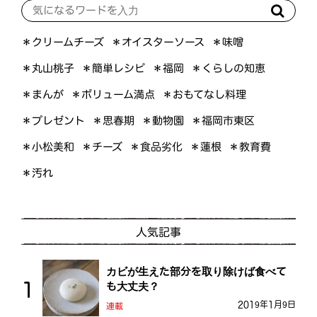
＊オイスターソース
＊クリームチーズ
＊味噌
＊くらしの知恵
＊簡単レシピ
＊丸山桃子
＊福岡
＊ボリューム満点
＊おもてなし料理
＊まんが
＊プレゼント
＊福岡市東区
＊思春期
＊動物園
＊小松美和
＊食品劣化
＊教育費
＊チーズ
＊蓮根
＊汚れ
人気記事
カビが生えた部分を取り除けば食べて
も大丈夫？
2019年1月9日
連載