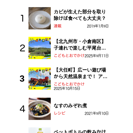
カビが生えた部分を取り
除けば食べても大丈夫？
連載
2019年1月9日
【北九州市・小倉南区】
子連れで楽しむ平尾台！
ふしぎな草原や千仏鍾乳
こどもとおでかけ
2025年9月11日
洞を探検しよう！
【大任町】広ーい遊び場
から天然温泉まで！ アミ
ューズメントな道の駅・
こどもとおでかけ
2025年10月15日
おおとう桜街道
なすのみぞれ煮
レシピ
2021年9月10日
ペットボトルの飲みかけ