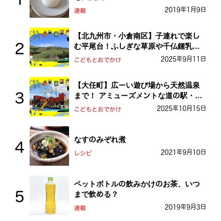
2019年1月9日
連載
【北九州市・小倉南区】子連れで楽し
む平尾台！ふしぎな草原や千仏鍾乳洞
を探検しよう！
2025年9月11日
こどもとおでかけ
【大任町】広ーい遊び場から天然温泉
まで！ アミューズメントな道の駅・お
おとう桜街道
2025年10月15日
こどもとおでかけ
なすのみぞれ煮
2021年9月10日
レシピ
ペットボトルの飲みかけのお茶、いつ
まで飲める？
2019年9月3日
連載