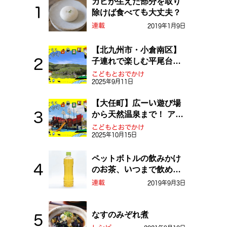
カビが生えた部分を取り
除けば食べても大丈夫？
連載
2019年1月9日
【北九州市・小倉南区】
子連れで楽しむ平尾台！
ふしぎな草原や千仏鍾乳
こどもとおでかけ
2025年9月11日
洞を探検しよう！
【大任町】広ーい遊び場
から天然温泉まで！ アミ
ューズメントな道の駅・
こどもとおでかけ
2025年10月15日
おおとう桜街道
ペットボトルの飲みかけ
のお茶、いつまで飲め
る？
連載
2019年9月3日
なすのみぞれ煮