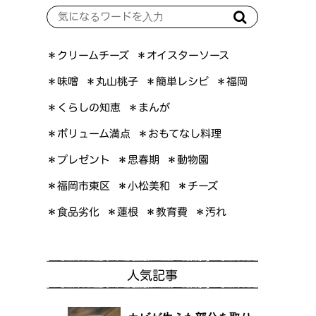
＊オイスターソース
＊クリームチーズ
＊簡単レシピ
＊丸山桃子
＊味噌
＊福岡
＊くらしの知恵
＊まんが
＊ボリューム満点
＊おもてなし料理
＊プレゼント
＊思春期
＊動物園
＊福岡市東区
＊小松美和
＊チーズ
＊食品劣化
＊教育費
＊蓮根
＊汚れ
人気記事