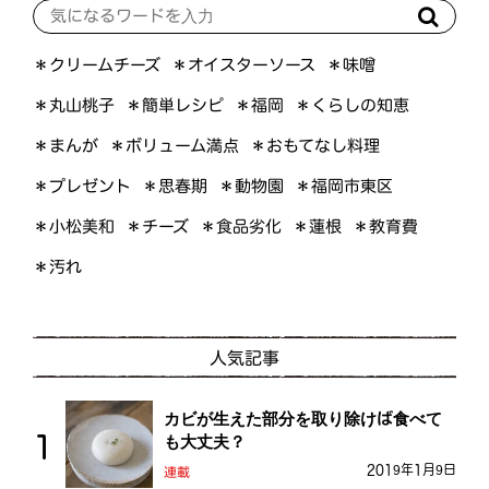
＊オイスターソース
＊クリームチーズ
＊味噌
＊くらしの知恵
＊簡単レシピ
＊丸山桃子
＊福岡
＊ボリューム満点
＊おもてなし料理
＊まんが
＊プレゼント
＊福岡市東区
＊思春期
＊動物園
＊小松美和
＊食品劣化
＊教育費
＊チーズ
＊蓮根
＊汚れ
人気記事
カビが生えた部分を取り除けば食べて
も大丈夫？
2019年1月9日
連載