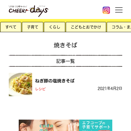
すべて
子育て
くらし
こどもとおでかけ
コラム・ま
焼きそば
記事一覧
ねぎ豚の塩焼きそば
2021年4月2日
レシピ