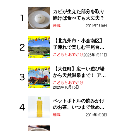
カビが生えた部分を取り
除けば食べても大丈夫？
連載
2019年1月9日
【北九州市・小倉南区】
子連れで楽しむ平尾台！
ふしぎな草原や千仏鍾乳
こどもとおでかけ
2025年9月11日
洞を探検しよう！
【大任町】広ーい遊び場
から天然温泉まで！ アミ
ューズメントな道の駅・
こどもとおでかけ
2025年10月15日
おおとう桜街道
ペットボトルの飲みかけ
のお茶、いつまで飲め
る？
連載
2019年9月3日