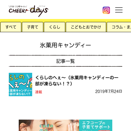
すべて
子育て
くらし
こどもとおでかけ
コラム・ま
氷菓用キャンディー
記事一覧
くらしのへぇ〜（氷菓用キャンディーの一
部が凍らない！？）
2019年7月24日
連載