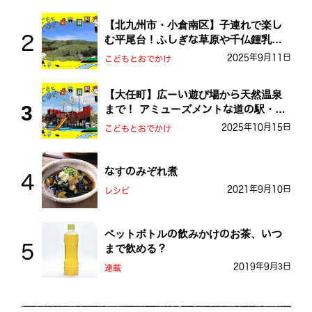
【北九州市・小倉南区】子連れで楽し
む平尾台！ふしぎな草原や千仏鍾乳洞
を探検しよう！
2025年9月11日
こどもとおでかけ
【大任町】広ーい遊び場から天然温泉
まで！ アミューズメントな道の駅・お
おとう桜街道
2025年10月15日
こどもとおでかけ
なすのみぞれ煮
2021年9月10日
レシピ
ペットボトルの飲みかけのお茶、いつ
まで飲める？
2019年9月3日
連載