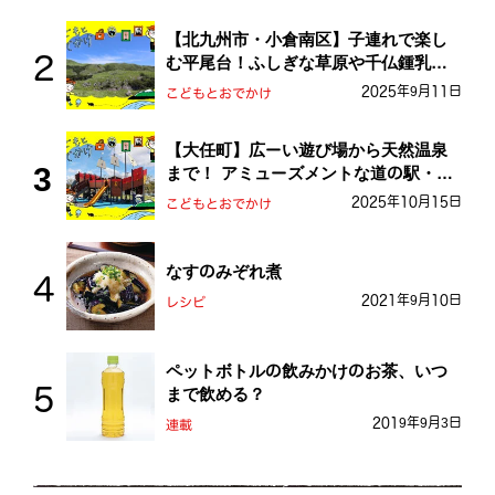
【北九州市・小倉南区】子連れで楽し
む平尾台！ふしぎな草原や千仏鍾乳洞
を探検しよう！
2025年9月11日
こどもとおでかけ
【大任町】広ーい遊び場から天然温泉
まで！ アミューズメントな道の駅・お
おとう桜街道
2025年10月15日
こどもとおでかけ
なすのみぞれ煮
2021年9月10日
レシピ
ペットボトルの飲みかけのお茶、いつ
まで飲める？
2019年9月3日
連載