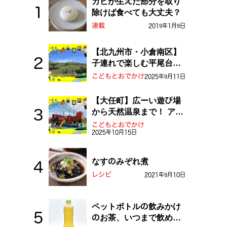
カビが生えた部分を取り
除けば食べても大丈夫？
連載
2019年1月9日
【北九州市・小倉南区】
子連れで楽しむ平尾台！
ふしぎな草原や千仏鍾乳
こどもとおでかけ
2025年9月11日
洞を探検しよう！
【大任町】広ーい遊び場
から天然温泉まで！ アミ
ューズメントな道の駅・
こどもとおでかけ
2025年10月15日
おおとう桜街道
なすのみぞれ煮
レシピ
2021年9月10日
ペットボトルの飲みかけ
のお茶、いつまで飲め