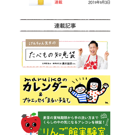
る？
連載
2019年9月3日
連載記事