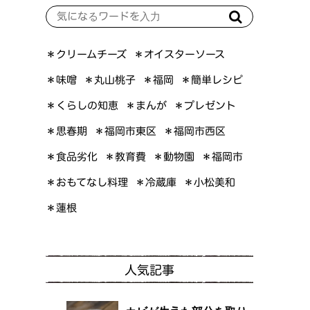
＊オイスターソース
＊クリームチーズ
＊簡単レシピ
＊丸山桃子
＊味噌
＊福岡
＊くらしの知恵
＊プレゼント
＊まんが
＊福岡市東区
＊福岡市西区
＊思春期
＊食品劣化
＊教育費
＊動物園
＊福岡市
＊おもてなし料理
＊小松美和
＊冷蔵庫
＊蓮根
人気記事