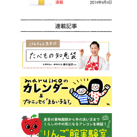
る？
連載
2019年9月3日
連載記事