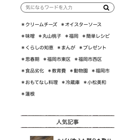
＊オイスターソース
＊クリームチーズ
＊簡単レシピ
＊丸山桃子
＊味噌
＊福岡
＊くらしの知恵
＊プレゼント
＊まんが
＊福岡市東区
＊福岡市西区
＊思春期
＊食品劣化
＊教育費
＊動物園
＊福岡市
＊おもてなし料理
＊小松美和
＊冷蔵庫
＊蓮根
人気記事