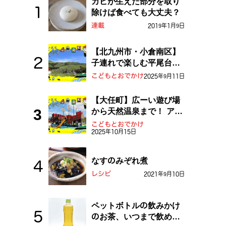
カビが生えた部分を取り
除けば食べても大丈夫？
連載
2019年1月9日
【北九州市・小倉南区】
子連れで楽しむ平尾台！
ふしぎな草原や千仏鍾乳
こどもとおでかけ
2025年9月11日
洞を探検しよう！
【大任町】広ーい遊び場
から天然温泉まで！ アミ
ューズメントな道の駅・
こどもとおでかけ
2025年10月15日
おおとう桜街道
なすのみぞれ煮
レシピ
2021年9月10日
ペットボトルの飲みかけ
のお茶、いつまで飲め