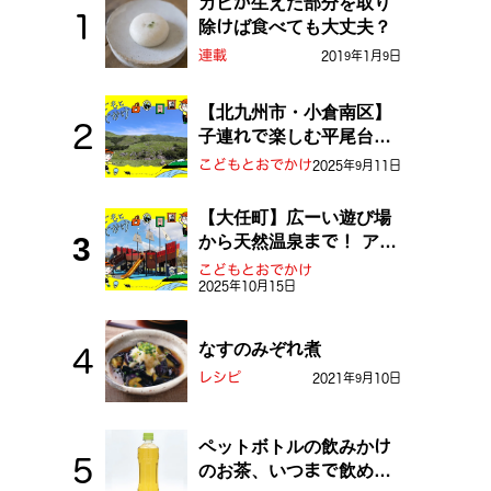
カビが生えた部分を取り
除けば食べても大丈夫？
連載
2019年1月9日
【北九州市・小倉南区】
子連れで楽しむ平尾台！
ふしぎな草原や千仏鍾乳
こどもとおでかけ
2025年9月11日
洞を探検しよう！
【大任町】広ーい遊び場
から天然温泉まで！ アミ
ューズメントな道の駅・
こどもとおでかけ
2025年10月15日
おおとう桜街道
なすのみぞれ煮
レシピ
2021年9月10日
ペットボトルの飲みかけ
のお茶、いつまで飲め