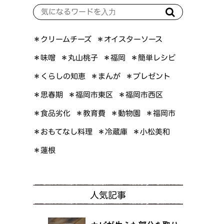
＊オイスターソース
＊クリームチーズ
＊簡単レシピ
＊丸山桃子
＊味噌
＊福岡
＊くらしの知恵
＊プレゼント
＊まんが
＊福岡市東区
＊福岡市西区
＊思春期
＊食品劣化
＊教育費
＊動物園
＊福岡市
＊おもてなし料理
＊小松美和
＊冷蔵庫
＊蓮根
人気記事