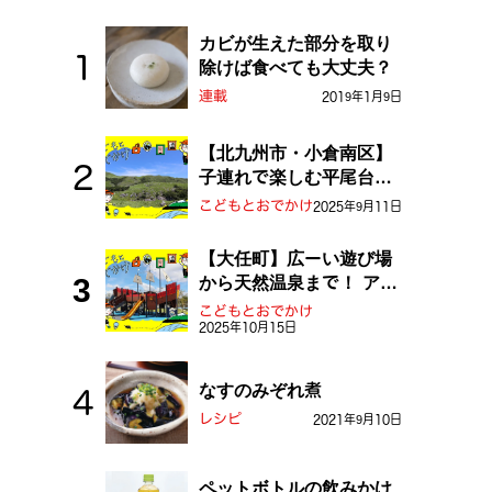
カビが生えた部分を取り
除けば食べても大丈夫？
連載
2019年1月9日
【北九州市・小倉南区】
子連れで楽しむ平尾台！
ふしぎな草原や千仏鍾乳
こどもとおでかけ
2025年9月11日
洞を探検しよう！
【大任町】広ーい遊び場
から天然温泉まで！ アミ
ューズメントな道の駅・
こどもとおでかけ
2025年10月15日
おおとう桜街道
なすのみぞれ煮
レシピ
2021年9月10日
ペットボトルの飲みかけ