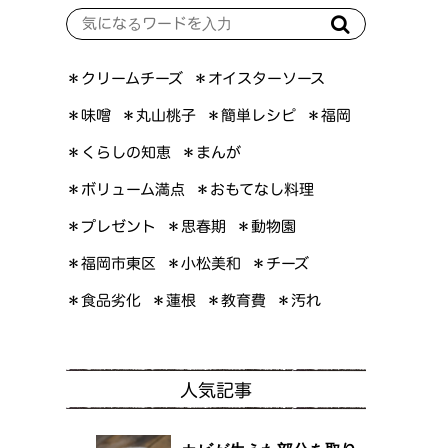
＊オイスターソース
＊クリームチーズ
＊簡単レシピ
＊丸山桃子
＊味噌
＊福岡
＊くらしの知恵
＊まんが
＊ボリューム満点
＊おもてなし料理
＊プレゼント
＊思春期
＊動物園
＊福岡市東区
＊小松美和
＊チーズ
＊食品劣化
＊教育費
＊蓮根
＊汚れ
人気記事