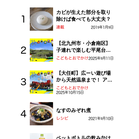
カビが生えた部分を取り
除けば食べても大丈夫？
連載
2019年1月9日
【北九州市・小倉南区】
子連れで楽しむ平尾台！
ふしぎな草原や千仏鍾乳
こどもとおでかけ
2025年9月11日
洞を探検しよう！
【大任町】広ーい遊び場
から天然温泉まで！ アミ
ューズメントな道の駅・
こどもとおでかけ
2025年10月15日
おおとう桜街道
なすのみぞれ煮
レシピ
2021年9月10日
ペットボトルの飲みかけ