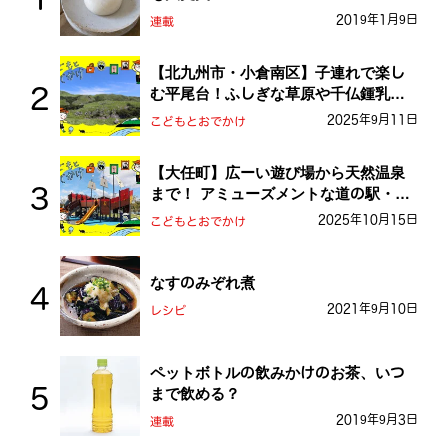
2019年1月9日
連載
【北九州市・小倉南区】子連れで楽し
む平尾台！ふしぎな草原や千仏鍾乳洞
を探検しよう！
2025年9月11日
こどもとおでかけ
【大任町】広ーい遊び場から天然温泉
まで！ アミューズメントな道の駅・お
おとう桜街道
2025年10月15日
こどもとおでかけ
なすのみぞれ煮
2021年9月10日
レシピ
ペットボトルの飲みかけのお茶、いつ
まで飲める？
2019年9月3日
連載