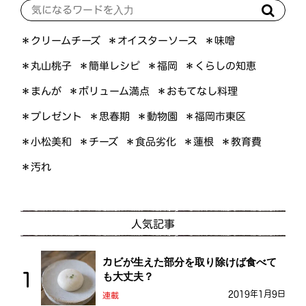
＊オイスターソース
＊クリームチーズ
＊味噌
＊くらしの知恵
＊簡単レシピ
＊丸山桃子
＊福岡
＊ボリューム満点
＊おもてなし料理
＊まんが
＊プレゼント
＊福岡市東区
＊思春期
＊動物園
＊小松美和
＊食品劣化
＊教育費
＊チーズ
＊蓮根
＊汚れ
人気記事
カビが生えた部分を取り除けば食べて
も大丈夫？
2019年1月9日
連載