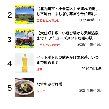
【北九州市・小倉南区】子連れで楽し
む平尾台！ふしぎな草原や千仏鍾乳洞
を探検しよう！
2025年9月11日
こどもとおでかけ
【大任町】広ーい遊び場から天然温泉
まで！ アミューズメントな道の駅・お
おとう桜街道
2025年10月15日
こどもとおでかけ
ペットボトルの飲みかけのお茶、いつ
まで飲める？
2019年9月3日
連載
なすのみぞれ煮
2021年9月10日
レシピ