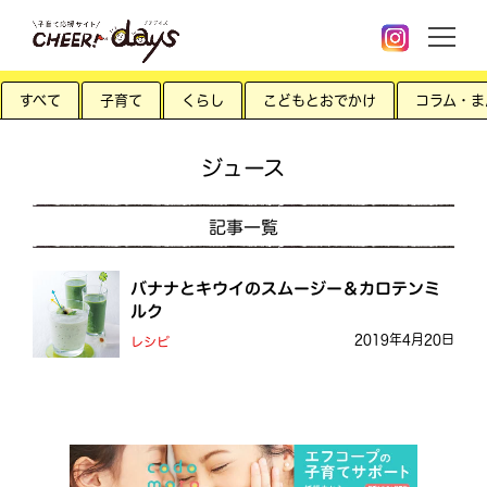
すべて
子育て
くらし
こどもとおでかけ
コラム・ま
ジュース
記事一覧
バナナとキウイのスムージー＆カロテンミ
ルク
2019年4月20日
レシピ