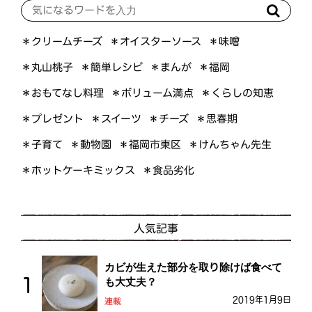
＊オイスターソース
＊クリームチーズ
＊味噌
＊簡単レシピ
＊丸山桃子
＊まんが
＊福岡
＊おもてなし料理
＊ボリューム満点
＊くらしの知恵
＊プレゼント
＊スイーツ
＊思春期
＊チーズ
＊けんちゃん先生
＊福岡市東区
＊子育て
＊動物園
＊ホットケーキミックス
＊食品劣化
人気記事
カビが生えた部分を取り除けば食べて
も大丈夫？
2019年1月9日
連載