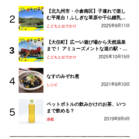
【北九州市・小倉南区】子連れで楽し
む平尾台！ふしぎな草原や千仏鍾乳洞
を探検しよう！
2025年9月11日
こどもとおでかけ
【大任町】広ーい遊び場から天然温泉
まで！ アミューズメントな道の駅・お
おとう桜街道
2025年10月15日
こどもとおでかけ
なすのみぞれ煮
2021年9月10日
レシピ
ペットボトルの飲みかけのお茶、いつ
まで飲める？
2019年9月3日
連載