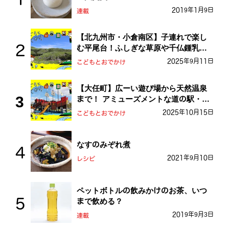
2019年1月9日
連載
【北九州市・小倉南区】子連れで楽し
む平尾台！ふしぎな草原や千仏鍾乳洞
を探検しよう！
2025年9月11日
こどもとおでかけ
【大任町】広ーい遊び場から天然温泉
まで！ アミューズメントな道の駅・お
おとう桜街道
2025年10月15日
こどもとおでかけ
なすのみぞれ煮
2021年9月10日
レシピ
ペットボトルの飲みかけのお茶、いつ
まで飲める？
2019年9月3日
連載