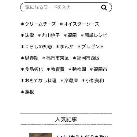
＊オイスターソース
＊クリームチーズ
＊簡単レシピ
＊丸山桃子
＊味噌
＊福岡
＊くらしの知恵
＊プレゼント
＊まんが
＊福岡市東区
＊福岡市西区
＊思春期
＊食品劣化
＊教育費
＊動物園
＊福岡市
＊おもてなし料理
＊小松美和
＊冷蔵庫
＊蓮根
人気記事