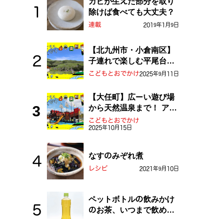
カビが生えた部分を取り
除けば食べても大丈夫？
連載
2019年1月9日
【北九州市・小倉南区】
子連れで楽しむ平尾台！
ふしぎな草原や千仏鍾乳
こどもとおでかけ
2025年9月11日
洞を探検しよう！
【大任町】広ーい遊び場
から天然温泉まで！ アミ
ューズメントな道の駅・
こどもとおでかけ
2025年10月15日
おおとう桜街道
なすのみぞれ煮
レシピ
2021年9月10日
ペットボトルの飲みかけ
のお茶、いつまで飲め