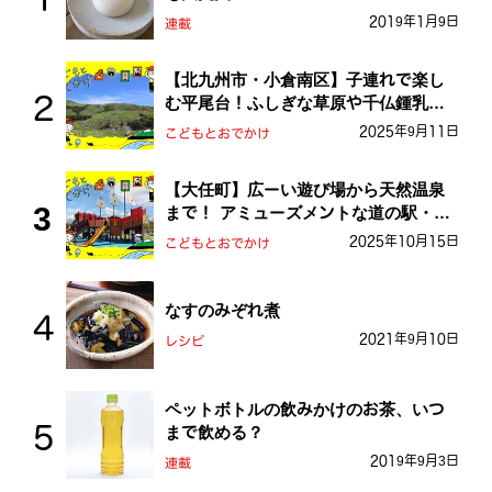
2019年1月9日
連載
【北九州市・小倉南区】子連れで楽し
む平尾台！ふしぎな草原や千仏鍾乳洞
を探検しよう！
2025年9月11日
こどもとおでかけ
【大任町】広ーい遊び場から天然温泉
まで！ アミューズメントな道の駅・お
おとう桜街道
2025年10月15日
こどもとおでかけ
なすのみぞれ煮
2021年9月10日
レシピ
ペットボトルの飲みかけのお茶、いつ
まで飲める？
2019年9月3日
連載