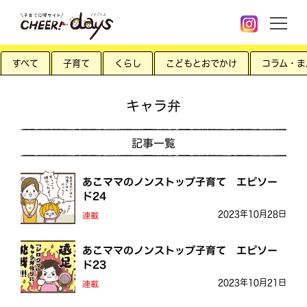
すべて
子育て
くらし
こどもとおでかけ
コラム・ま
キャラ弁
記事一覧
あこママのノンストップ子育て エピソー
ド24
2023年10月28日
連載
あこママのノンストップ子育て エピソー
ド23
2023年10月21日
連載