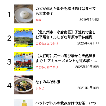
カビが生えた部分を取り除けば食べて
も大丈夫？
2019年1月9日
連載
【北九州市・小倉南区】子連れで楽し
む平尾台！ふしぎな草原や千仏鍾乳洞
を探検しよう！
2025年9月11日
こどもとおでかけ
【大任町】広ーい遊び場から天然温泉
まで！ アミューズメントな道の駅・お
おとう桜街道
2025年10月15日
こどもとおでかけ
なすのみぞれ煮
2021年9月10日
レシピ
ペットボトルの飲みかけのお茶、いつ