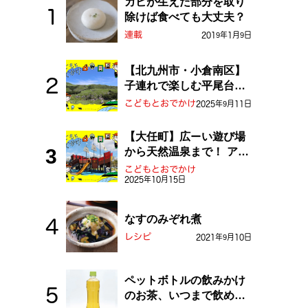
カビが生えた部分を取り
除けば食べても大丈夫？
連載
2019年1月9日
【北九州市・小倉南区】
子連れで楽しむ平尾台！
ふしぎな草原や千仏鍾乳
こどもとおでかけ
2025年9月11日
洞を探検しよう！
【大任町】広ーい遊び場
から天然温泉まで！ アミ
ューズメントな道の駅・
こどもとおでかけ
2025年10月15日
おおとう桜街道
なすのみぞれ煮
レシピ
2021年9月10日
ペットボトルの飲みかけ
のお茶、いつまで飲め