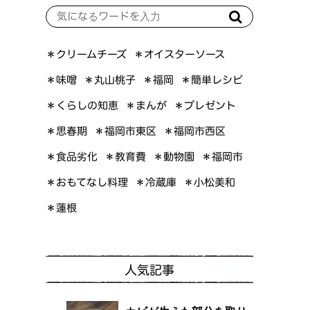
＊オイスターソース
＊クリームチーズ
＊簡単レシピ
＊丸山桃子
＊味噌
＊福岡
＊くらしの知恵
＊プレゼント
＊まんが
＊福岡市東区
＊福岡市西区
＊思春期
＊食品劣化
＊教育費
＊動物園
＊福岡市
＊おもてなし料理
＊小松美和
＊冷蔵庫
＊蓮根
人気記事