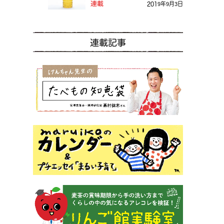
る？
連載
2019年9月3日
連載記事