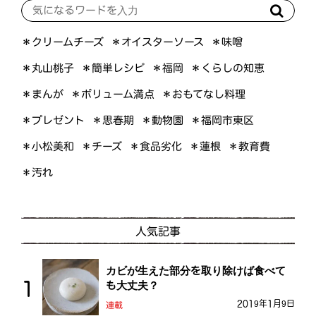
＊オイスターソース
＊クリームチーズ
＊味噌
＊くらしの知恵
＊簡単レシピ
＊丸山桃子
＊福岡
＊ボリューム満点
＊おもてなし料理
＊まんが
＊プレゼント
＊福岡市東区
＊思春期
＊動物園
＊小松美和
＊食品劣化
＊教育費
＊チーズ
＊蓮根
＊汚れ
人気記事
カビが生えた部分を取り除けば食べて
も大丈夫？
2019年1月9日
連載