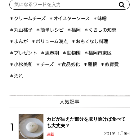
＊オイスターソース
＊クリームチーズ
＊味噌
＊くらしの知恵
＊簡単レシピ
＊丸山桃子
＊福岡
＊ボリューム満点
＊おもてなし料理
＊まんが
＊プレゼント
＊福岡市東区
＊思春期
＊動物園
＊小松美和
＊食品劣化
＊教育費
＊チーズ
＊蓮根
＊汚れ
人気記事
カビが生えた部分を取り除けば食べて
も大丈夫？
2019年1月9日
連載