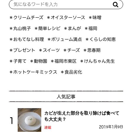
＊オイスターソース
＊クリームチーズ
＊味噌
＊簡単レシピ
＊丸山桃子
＊まんが
＊福岡
＊おもてなし料理
＊ボリューム満点
＊くらしの知恵
＊プレゼント
＊スイーツ
＊思春期
＊チーズ
＊けんちゃん先生
＊福岡市東区
＊子育て
＊動物園
＊ホットケーキミックス
＊食品劣化
人気記事
カビが生えた部分を取り除けば食べて
も大丈夫？
2019年1月9日
連載