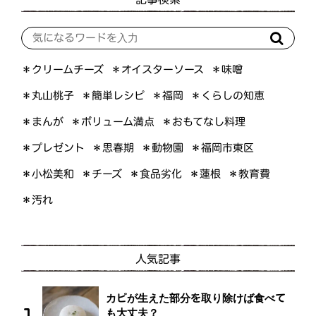
＊オイスターソース
＊クリームチーズ
＊味噌
＊くらしの知恵
＊簡単レシピ
＊丸山桃子
＊福岡
＊ボリューム満点
＊おもてなし料理
＊まんが
＊プレゼント
＊福岡市東区
＊思春期
＊動物園
＊小松美和
＊食品劣化
＊教育費
＊チーズ
＊蓮根
＊汚れ
人気記事
カビが生えた部分を取り除けば食べて
も大丈夫？