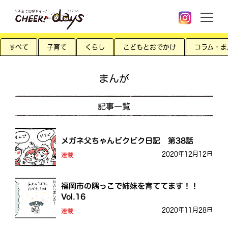
すべて
子育て
くらし
こどもとおでかけ
コラム・ま
まんが
記事一覧
メガネ父ちゃんビクビク日記 第38話
2020年12月12日
連載
福岡市の隅っこで姉妹を育ててます！！
Vol.16
2020年11月28日
連載