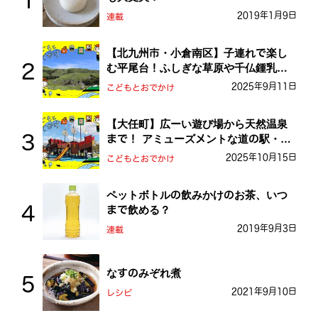
2019年1月9日
連載
【北九州市・小倉南区】子連れで楽し
む平尾台！ふしぎな草原や千仏鍾乳洞
を探検しよう！
2025年9月11日
こどもとおでかけ
【大任町】広ーい遊び場から天然温泉
まで！ アミューズメントな道の駅・お
おとう桜街道
2025年10月15日
こどもとおでかけ
ペットボトルの飲みかけのお茶、いつ
まで飲める？
2019年9月3日
連載
なすのみぞれ煮
2021年9月10日
レシピ