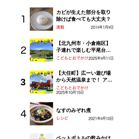
カビが生えた部分を取り
除けば食べても大丈夫？
連載
2019年1月9日
【北九州市・小倉南区】
子連れで楽しむ平尾台！
ふしぎな草原や千仏鍾乳
こどもとおでかけ
2025年9月11日
洞を探検しよう！
【大任町】広ーい遊び場
から天然温泉まで！ アミ
ューズメントな道の駅・
こどもとおでかけ
2025年10月15日
おおとう桜街道
なすのみぞれ煮
レシピ
2021年9月10日
ペットボトルの飲みかけ