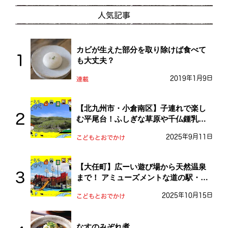
人気記事
カビが生えた部分を取り除けば食べて
も大丈夫？
2019年1月9日
連載
【北九州市・小倉南区】子連れで楽し
む平尾台！ふしぎな草原や千仏鍾乳洞
を探検しよう！
2025年9月11日
こどもとおでかけ
【大任町】広ーい遊び場から天然温泉
まで！ アミューズメントな道の駅・お
おとう桜街道
2025年10月15日
こどもとおでかけ
なすのみぞれ煮