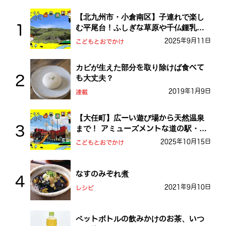
【北九州市・小倉南区】子連れで楽し
む平尾台！ふしぎな草原や千仏鍾乳洞
を探検しよう！
2025年9月11日
こどもとおでかけ
カビが生えた部分を取り除けば食べて
も大丈夫？
2019年1月9日
連載
【大任町】広ーい遊び場から天然温泉
まで！ アミューズメントな道の駅・お
おとう桜街道
2025年10月15日
こどもとおでかけ
なすのみぞれ煮
2021年9月10日
レシピ
ペットボトルの飲みかけのお茶、いつ