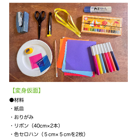
【変身仮面】
●材料
・紙皿
・おりがみ
・リボン（40cm×2本）
・色セロハン（５cm×５cmを2枚）