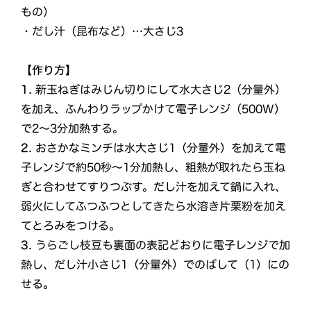
もの）
・だし汁（昆布など）…大さじ3
【作り方】
1.
新玉ねぎはみじん切りにして水大さじ2（分量外）
を加え、ふんわりラップかけて電子レンジ（500W）
で2～3分加熱する。
2.
おさかなミンチは水大さじ1（分量外）を加えて電
子レンジで約50秒～1分加熱し、粗熱が取れたら玉ね
ぎと合わせてすりつぶす。だし汁を加えて鍋に入れ、
弱火にしてふつふつとしてきたら水溶き片栗粉を加え
てとろみをつける。
3.
うらごし枝豆も裏面の表記どおりに電子レンジで加
熱し、だし汁小さじ1（分量外）でのばして（1）にの
せる。