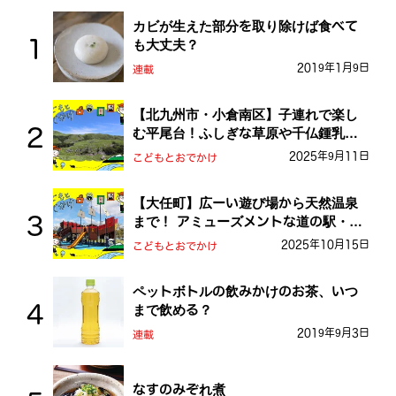
カビが生えた部分を取り除けば食べて
も大丈夫？
2019年1月9日
連載
【北九州市・小倉南区】子連れで楽し
む平尾台！ふしぎな草原や千仏鍾乳洞
を探検しよう！
2025年9月11日
こどもとおでかけ
【大任町】広ーい遊び場から天然温泉
まで！ アミューズメントな道の駅・お
おとう桜街道
2025年10月15日
こどもとおでかけ
ペットボトルの飲みかけのお茶、いつ
まで飲める？
2019年9月3日
連載
なすのみぞれ煮