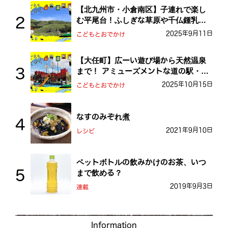
【北九州市・小倉南区】子連れで楽し
む平尾台！ふしぎな草原や千仏鍾乳洞
を探検しよう！
2025年9月11日
こどもとおでかけ
【大任町】広ーい遊び場から天然温泉
まで！ アミューズメントな道の駅・お
おとう桜街道
2025年10月15日
こどもとおでかけ
なすのみぞれ煮
2021年9月10日
レシピ
ペットボトルの飲みかけのお茶、いつ
まで飲める？
2019年9月3日
連載
Information