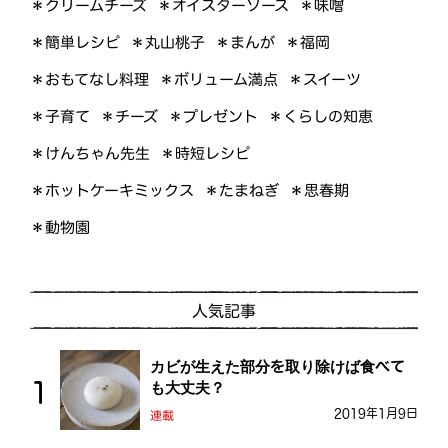
＊オイスターソース
＊クリームチーズ
＊味噌
＊簡単レシピ
＊丸山桃子
＊まんが
＊福岡
＊おもてなし料理
＊ボリューム満点
＊スイーツ
＊くらしの知恵
＊プレゼント
＊子育て
＊チーズ
＊けんちゃん先生
＊時短レシピ
＊ホットケーキミックス
＊たまねぎ
＊思春期
＊動物園
人気記事
カビが生えた部分を取り除けば食べて
も大丈夫？
2019年1月9日
連載