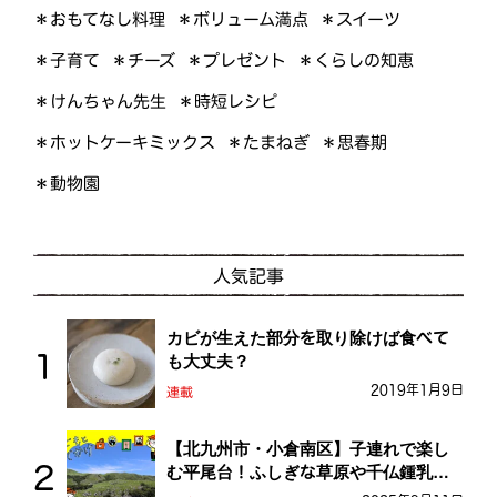
＊おもてなし料理
＊ボリューム満点
＊スイーツ
＊くらしの知恵
＊プレゼント
＊子育て
＊チーズ
＊けんちゃん先生
＊時短レシピ
＊ホットケーキミックス
＊たまねぎ
＊思春期
＊動物園
人気記事
カビが生えた部分を取り除けば食べて
も大丈夫？
2019年1月9日
連載
【北九州市・小倉南区】子連れで楽し
む平尾台！ふしぎな草原や千仏鍾乳洞
を探検しよう！