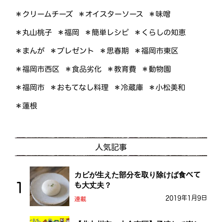
＊オイスターソース
＊クリームチーズ
＊味噌
＊くらしの知恵
＊簡単レシピ
＊丸山桃子
＊福岡
＊プレゼント
＊福岡市東区
＊まんが
＊思春期
＊福岡市西区
＊食品劣化
＊教育費
＊動物園
＊おもてなし料理
＊小松美和
＊福岡市
＊冷蔵庫
＊蓮根
人気記事
カビが生えた部分を取り除けば食べて
も大丈夫？
2019年1月9日
連載