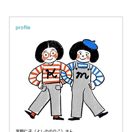
profile
芳野仁子（よしののりこ）さん