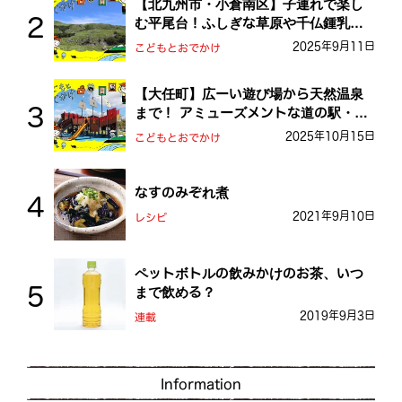
【北九州市・小倉南区】子連れで楽し
む平尾台！ふしぎな草原や千仏鍾乳洞
を探検しよう！
2025年9月11日
こどもとおでかけ
【大任町】広ーい遊び場から天然温泉
まで！ アミューズメントな道の駅・お
おとう桜街道
2025年10月15日
こどもとおでかけ
なすのみぞれ煮
2021年9月10日
レシピ
ペットボトルの飲みかけのお茶、いつ
まで飲める？
2019年9月3日
連載
Information