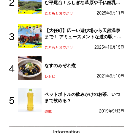
む平尾台！ふしぎな草原や千仏鍾乳洞
を探検しよう！
2025年9月11日
こどもとおでかけ
【大任町】広ーい遊び場から天然温泉
まで！ アミューズメントな道の駅・お
おとう桜街道
2025年10月15日
こどもとおでかけ
なすのみぞれ煮
2021年9月10日
レシピ
ペットボトルの飲みかけのお茶、いつ
まで飲める？
2019年9月3日
連載
Information